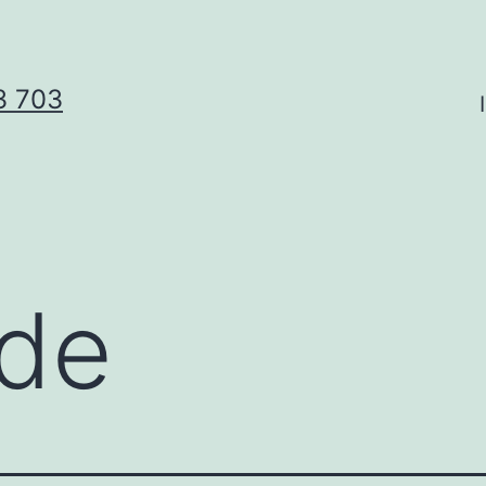
3 703
 de