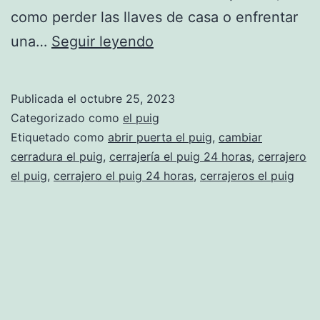
como perder las llaves de casa o enfrentar
Cerrajería
una…
Seguir leyendo
en
el
Publicada el
octubre 25, 2023
Puig
Categorizado como
el puig
24
Etiquetado como
abrir puerta el puig
,
cambiar
cerradura el puig
,
cerrajería el puig 24 horas
,
cerrajero
horas
el puig
,
cerrajero el puig 24 horas
,
cerrajeros el puig